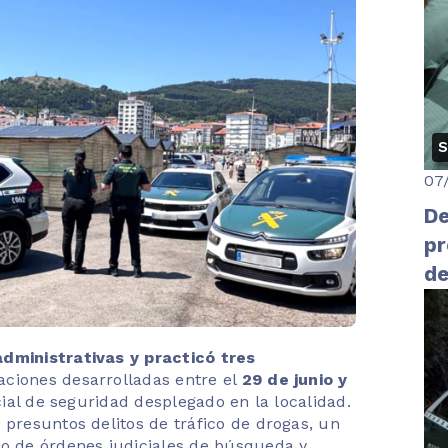
S
07
De
pr
de
pr
dministrativas y practicó tres
aciones desarrolladas entre el
29 de junio y
cial de seguridad desplegado en la localidad.
 presuntos delitos de tráfico de drogas, un
to de órdenes judiciales de búsqueda y