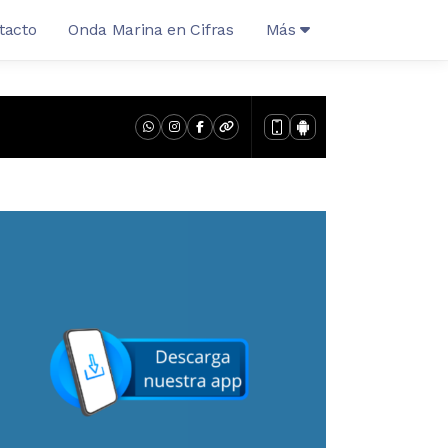
tacto
Onda Marina en Cifras
Más