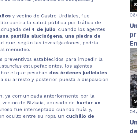
S
06
años
y vecino de Castro Urdiales, fue
to contra la salud pública por tráfico de
Un
madrugada del
4 de julio
, cuando los agentes
pr
una pastilla alucinógena, una piedra de
ad que, según las investigaciones, podría
En
 al menudeo.
Ci
s preventivos establecidos para impedir la
su
ustancias estupefacientes, los agentes
bre el que pesaban
dos órdenes judiciales
a su arresto y posterior puesta a disposición
n, ya comunicada anteriormente por la
S
, vecino de Bizkaia, acusado de
hurtar un
choso fue interceptado cuando huía y,
04
aron oculto entre su ropa un
cuchillo de
Un
de