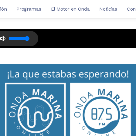
ión
Programas
El Motor en Onda
Noticias
Con