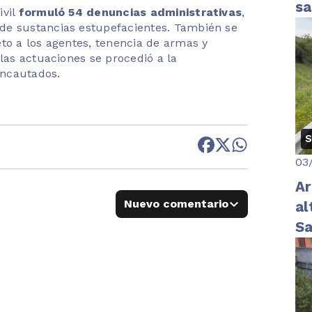
sa
ivil
formuló 54 denuncias administrativas
,
de sustancias estupefacientes. También se
to a los agentes, tenencia de armas y
 las actuaciones se procedió a la
incautados.
S
03
Ar
Nuevo comentario
al
S