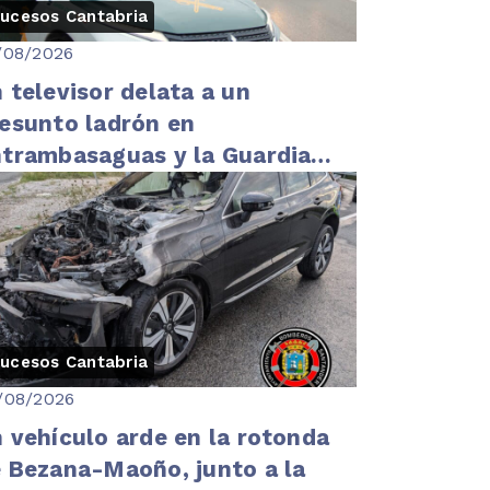
ucesos Cantabria
/08/2026
 televisor delata a un
esunto ladrón en
trambasaguas y la Guardia
vil detiene a otros tres por
straer un coche
ucesos Cantabria
/08/2026
 vehículo arde en la rotonda
 Bezana-Maoño, junto a la