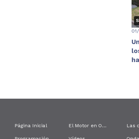
S
01
Un
lo
ha
Página Inicial
El Motor en Onda
Programación
Vídeos