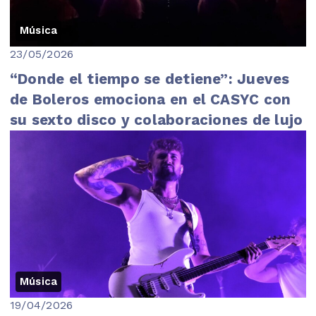
Música
23/05/2026
“Donde el tiempo se detiene”: Jueves
de Boleros emociona en el CASYC con
su sexto disco y colaboraciones de lujo
Música
19/04/2026