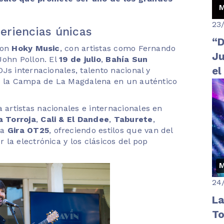
M
23
eriencias únicas
“D
on
Hoky Music
, con artistas como Fernando
Ju
John Pollon. El
19 de julio
,
Bahía Sun
el
Js internacionales, talento nacional y
an la Campa de La Magdalena en un auténtico
co
 artistas nacionales e internacionales en
a Torroja
,
Cali & El Dandee
,
Taburete
,
la
Gira OT25
, ofreciendo estilos que van del
la electrónica y los clásicos del pop
M
24
La
To