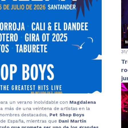
M
31
Tr
ro
ju
y 
ara un verano inolvidable con
Magdalena
á a más de una veintena de artistas en la
 nombres destacados,
Pet Shop Boys
e de España, mientras que
Dani Martín
áculo que promete ser uno de los grandes