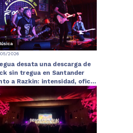
úsica
/05/2026
egua desata una descarga de
ck sin tregua en Santander
nto a Razkin: intensidad, oficio
un directo imparable