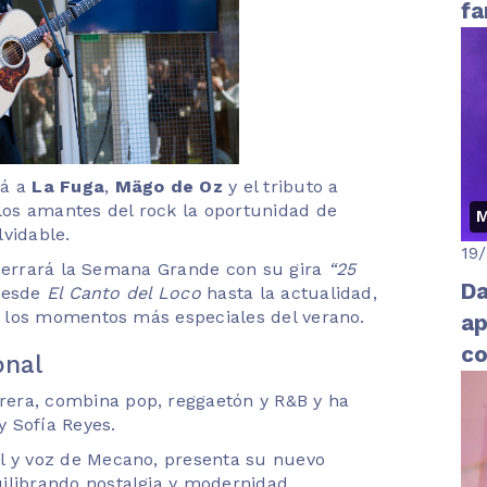
fa
rá a
La Fuga
,
Mägo de Oz
y el tributo a
 los amantes del rock la oportunidad de
M
vidable.
19
errará la Semana Grande con su gira
“25
Da
 desde
El Canto del Loco
hasta la actualidad,
 los momentos más especiales del verano.
ap
co
onal
li
rrera, combina pop, reggaetón y R&B y ha
 Sofía Reyes.
ol y voz de Mecano, presenta su nuevo
uilibrando nostalgia y modernidad.