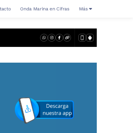
tacto
Onda Marina en Cifras
Más