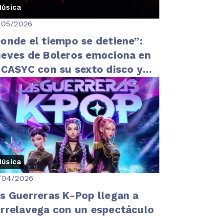
úsica
/05/2026
onde el tiempo se detiene”:
eves de Boleros emociona en
 CASYC con su sexto disco y
laboraciones de lujo
úsica
/04/2026
s Guerreras K-Pop llegan a
rrelavega con un espectáculo