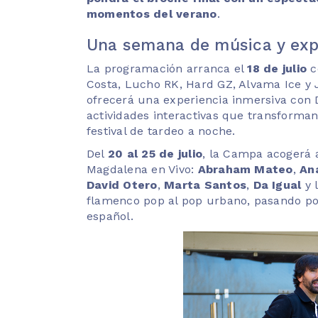
momentos del verano
.
Una semana de música y exp
La programación arranca el
18 de julio
c
Costa, Lucho RK, Hard GZ, Alvama Ice y 
ofrecerá una experiencia inmersiva con D
actividades interactivas que transform
festival de tardeo a noche.
Del
20 al 25 de julio
, la Campa acogerá a
Magdalena en Vivo:
Abraham Mateo
,
An
David Otero
,
Marta Santos
,
Da Igual
y 
flamenco pop al pop urbano, pasando por 
español.