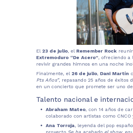
El
23 de julio
, el
Remember Rock
reuni
Extremoduro “De Acero”
, ofreciendo a
revivir grandes himnos en una noche inol
Finalmente, el
26 de julio
,
Dani Martín
c
Pts Años”
, repasando 25 años de éxitos
en un concierto que promete ser uno de
Talento nacional e internaci
Abraham Mateo
, con 14 años de ca
colaborado con artistas como CNCO y
Ana Torroja
, leyenda del pop españ
proyecto
Se ha acabado el show
, eq