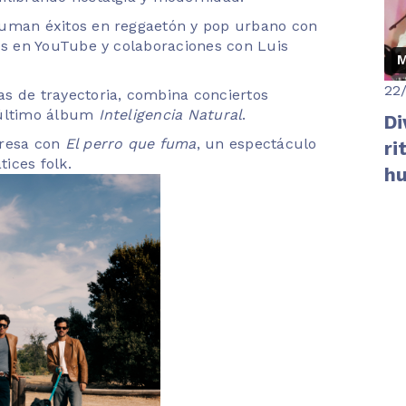
suman éxitos en reggaetón y pop urbano con
es en YouTube y colaboraciones con Luis
M
22
as de trayectoria, combina conciertos
 último álbum
Inteligencia Natural
.
Di
gresa con
El perro que fuma
, un espectáculo
ri
ices folk.
hu